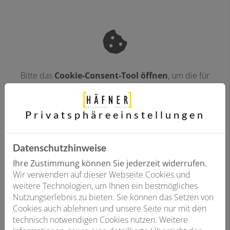
Bitte das
Cookie-Consent-Tool öffnen
, um die für
dieses Element notwendigen Cookies zu akzeptieren.
Privatsphäre­einstellungen
Datenschutzhinweise
Ihre Zustimmung können Sie jederzeit widerrufen.
Wir verwenden auf dieser Webseite Cookies und
weitere Technologien, um Ihnen ein bestmögliches
Technische Daten:
Nutzungserlebnis zu bieten. Sie können das Setzen von
Cookies auch ablehnen und unsere Seite nur mit den
Produkttyp: CS7400iAW 5 ORMB-S
technisch notwendigen Cookies nutzen. Weitere